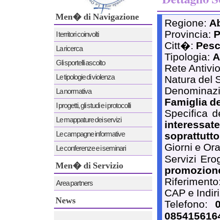
Men� di Navigazione
Regione:
A
Provincia:
P
I territori coinvolti
Citt�:
Pesc
La ricerca
Tipologia:
A
Gli sportelli ascolto
Rete Antivi
Le tipologie di violenza
Natura del 
Denomina
La normativa
Famiglia de
I progetti, gli studi e i protocolli
Specifica d
Le mappature dei servizi
interessa
Le campagne informative
soprattutto
Giorni e Ora
Le conferenze e i seminari
Servizi Ero
Men� di Servizio
promozione
Riferimento
Area partners
CAP e Indir
News
Telefono:
085415616
News 12/12/2011