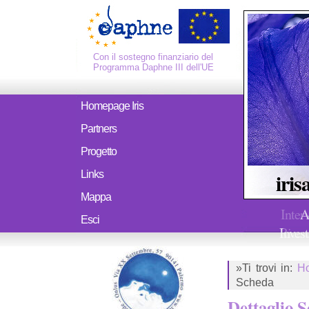
Con il sostegno finanziario del
Programma Daphne III dell'UE
Homepage Iris
Partners
Progetto
iris
Links
Mappa
Inter
A
Esci
Ricerc
Invest
»Ti trovi in:
H
Scheda
Dettaglio 