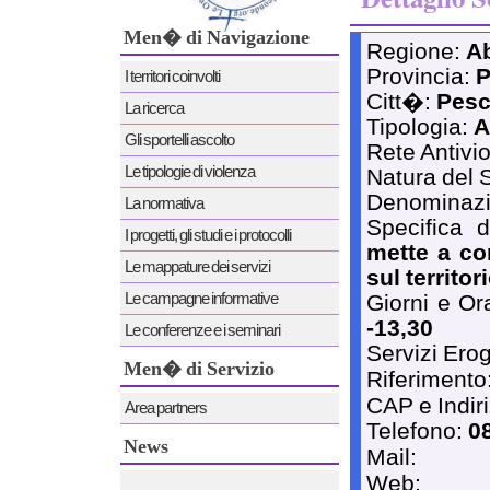
Men� di Navigazione
Regione:
A
Provincia:
P
I territori coinvolti
Citt�:
Pesc
La ricerca
Tipologia:
A
Gli sportelli ascolto
Rete Antivi
Le tipologie di violenza
Natura del 
Denominaz
La normativa
Specifica 
I progetti, gli studi e i protocolli
mette a con
Le mappature dei servizi
sul territor
Le campagne informative
Giorni e Or
-13,30
Le conferenze e i seminari
Servizi Erog
Men� di Servizio
Riferimento
CAP e Indir
Area partners
Telefono:
0
News
Mail:
Web:
News 12/12/2011