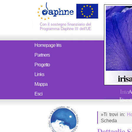
Con il sostegno finanziario del
Programma Daphne III dell'UE
Homepage Iris
Partners
Progetto
iris
Links
Mappa
Inter
A
Esci
Ricerc
Invest
»Ti trovi in:
H
Scheda
Dettaglio 