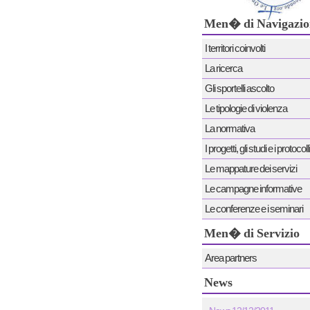
Men� di Navigazio
I territori coinvolti
La ricerca
Gli sportelli ascolto
Le tipologie di violenza
La normativa
I progetti, gli studi e i protocolli
Le mappature dei servizi
Le campagne informative
Le conferenze e i seminari
Men� di Servizio
Area partners
News
News 12/12/2011
2^ CONFERENZA TRASNAZI