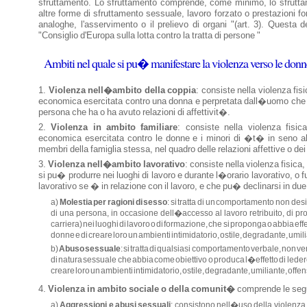
sfruttamento. Lo sfruttamento comprende, come minimo, lo sfruttam
altre forme di sfruttamento sessuale, lavoro forzato o prestazioni f
analoghe, l'asservimento o il prelievo di organi "(art. 3). Questa 
"Consiglio d'Europa sulla lotta contro la tratta di persone "
Ambiti nel quale si pu� manifestare la violenza verso le donn
Violenza nell�ambito della coppia
: consiste nella violenza fis
economica esercitata contro una donna e perpretata dall�uomo che �
persona che ha o ha avuto relazioni di affettivit�.
Violenza in ambito familiare
: consiste nella violenza fisic
economica esercitata contro le donne e i minori di �t� in seno all
membri della famiglia stessa, nel quadro delle relazioni affettive o dei 
Violenza nell�ambito lavorativo
: consiste nella violenza fisica
si pu� produrre nei luoghi di lavoro e durante l�orario lavorativo, o f
lavorativo se � in relazione con il lavoro, e che pu� declinarsi in due 
a)
Molestia per ragioni di sesso
: si tratta di un comportamento non des
di una persona, in occasione dell�accesso al lavoro retribuito, di p
carriera) nei luoghi di lavoro o di formazione, che si proponga o abbia effe
donne e di creare loro un ambienti intimidatorio, ostile, degradante, umil
b)
Abuso sessuale
: si tratta di qualsiasi comportamento verbale, non ve
di natura sessuale che abbia come obiettivo o produca l�effetto di leder
creare loro un ambienti intimidatorio, ostile, degradante, umiliante, offe
Violenza in ambito sociale o della comunit�
comprende le segu
a)
Aggressioni e abusi sessuali
: consistono nell�uso della violenza 