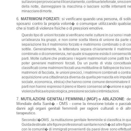
sul lavoro per provocarne il licenziamento, continue telefonate, sms o email
della notte, danneggiare la macchina o lasciare scritte infamanti nei
minacciare di morte.
MATRIMONI FORZATI
: si verificano quando una persona, di sol
sposarsi contro la propria volont� o comunque utilizzando qualsias
che si tratti di violenze fisiche o di pressioni emotive.
Questo tipo di unioni forzate si verificano nelle culture in cui sono i 
un'alleanza tra gruppi, e non come scelta libera di unione da parte 
separazione tra il matrimonio forzato e matrimonio combinato o di 
sottile. Generalmente, la letteratura separa chiaramente il matrimo
combinato o di convenienza, nel quale si suppone esista il consenso li
parti. Molte culture che praticano i legami matrimoniali come patti tra f
poter generare matrimoni forzati. Da un punto di vista concettua
classificati come matrimoni forzati una moltitudine di fattispecie tra lor
matrimoni di facciata, le unioni precoci, i matrimoni combinati o contra
acquisizione una cittadinanza diversa da quella per nascita e/o imputab
sociale, economica, etnica) che hanno come comune denominatore il f
parti non hanno espresso il pieno e libero consenso all�unione e agis
violenza fisica e/o psicologica, pressione sociale o intimidazioni.
MUTILAZIONI GENITALI FEMMINILI (MGF) o ABLAZIONE
: d
Mondiale della Sanit� - OMS - come la rimozione totale o parziale d
danni agli organi genitali femminili per ragioni culturali o di al
terapeutico.
Secondo l�OMS , la mutilazione genitale femminile si classifica in quatt
Guida destinate alle figure professionali sanitarie nonch� ad altre figu
con le comunit� di immigrati provenienti da paesi dove sono effettuate