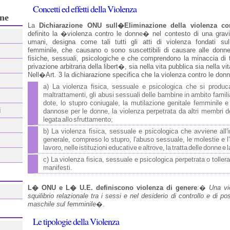
Concetti ed effetti della Violenza
ne
La
Dichiarazione ONU sull�Eliminazione della violenza co
definito la �violenza contro le donne� nel contesto di una gravis
umani, designa come tali tutti gli atti di violenza fondati s
femminile, che causano o sono suscettibili di causare alle donn
fisiche, sessuali, psicologiche e che comprendono la minaccia di tal
privazione arbitraria della libert�, sia nella vita pubblica sia nella vita
Nell�Art. 3 la dichiarazione specifica che la violenza contro le don
a) La violenza fisica, sessuale e psicologica che si produca 
maltrattamenti, gli abusi sessuali delle bambine in ambito familia
dote, lo stupro coniugale, la mutilazione genitale femminile e a
dannose per le donne, la violenza perpetrata da altri membri de
legata allo sfruttamento;
b) La violenza fisica, sessuale e psicologica che avviene all'
generale, compreso lo stupro, l'abuso sessuale, le molestie e l'
lavoro, nelle istituzioni educative e altrove, la tratta delle donne e 
c) La violenza fisica, sessuale e psicologica perpetrata o toller
manifesti.
L� ONU e L� U.E. definiscono violenza di genere
:�
Una vio
squilibrio relazionale tra i sessi e nel desiderio di controllo e di 
maschile sul femminile
�.
Le tipologie della Violenza
ONALE