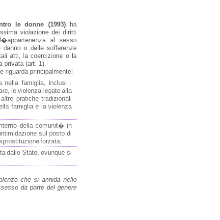
ntro le donne (1993)
ha
sima violazione dei diritti
ull�appartenenza al sesso
e danno o delle sofferenze
i atti, la coercizione o la
 privata (art. 1).
ne riguarda principalmente:
nella famiglia, inclusi i
re, le violenza legate alla
ltre pratiche tradizionali
lla famiglia e la violenza
interno della comunit� in
intimidazione sul posto di
la prostituzione forzata;
ata dallo Stato, ovunque si
lenza che si annida nello
possesso da parte del genere