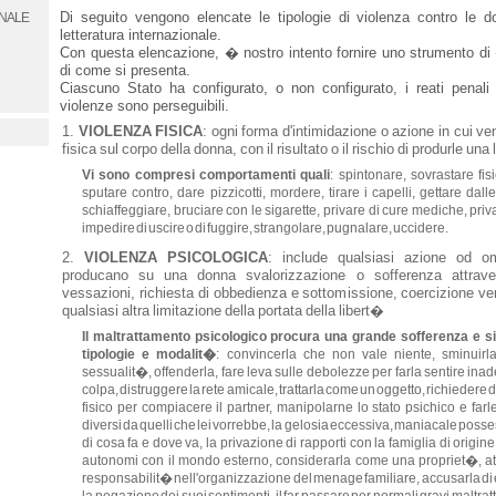
Di seguito vengono elencate le tipologie di violenza contro le 
letteratura internazionale.
Con questa elencazione, � nostro intento fornire uno strumento d
di come si presenta.
Ciascuno Stato ha configurato, o non configurato, i reati penali p
violenze sono perseguibili.
VIOLENZA FISICA
: ogni forma d'intimidazione o azione in cui v
fisica sul corpo della donna, con il risultato o il rischio di produrle un
Vi sono compresi comportamenti quali
: spintonare, sovrastare fi
sputare contro, dare pizzicotti, mordere, tirare i capelli, gettare dall
schiaffeggiare, bruciare con le sigarette, privare di cure mediche, pri
impedire di uscire o di fuggire, strangolare, pugnalare, uccidere.
VIOLENZA PSICOLOGICA
: include qualsiasi azione od om
1
producano su una donna svalorizzazione o sofferenza attraver
vessazioni, richiesta di obbedienza e sottomissione, coercizione ver
qualsiasi altra limitazione della portata della libert�
Il maltrattamento psicologico procura una grande sofferenza e si
tipologie e modalit�
: convincerla che non vale niente, sminuirl
sessualit�, offenderla, fare leva sulle debolezze per farla sentire inad
colpa, distruggere la rete amicale, trattarla come un oggetto, richiedere d
fisico per compiacere il partner, manipolarne lo stato psichico e f
diversi da quelli che lei vorrebbe, la gelosia eccessiva, maniacale posses
di cosa fa e dove va, la privazione di rapporti con la famiglia di origine
autonomi con il mondo esterno, considerarla come una propriet�, att
responsabilit� nell'organizzazione del menage familiare, accusarla d