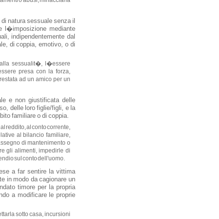
ttamenti o abusi, minacciarla
o di natura sessuale senza il
e l�imposizione mediante
uali, indipendentemente dal
e, di coppia, emotivo, o di
e alla sessualit�, l�essere
essere presa con la forza,
restata ad un amico per un
le e non giustificata delle
 delle loro figlie/figli, e la
ito familiare o di coppia.
 al reddito, al conto corrente,
ative al bilancio familiare,
l�assegno di mantenimento o
re gli alimenti, impedirle di
ipendio sul conto dell'uomo.
ese a far sentire la vittima
nte in modo da cagionare un
ndato timore per la propria
ndo a modificare le proprie
ttarla sotto casa, incursioni