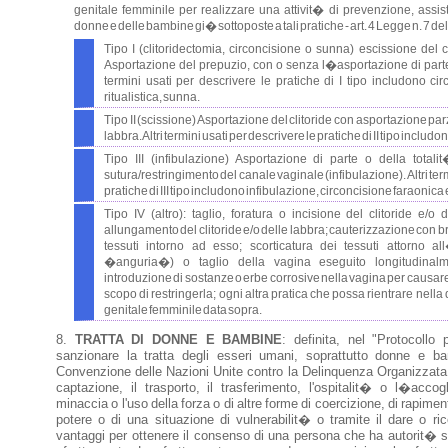
genitale femminile per realizzare una attivit� di prevenzione, assist
donne e delle bambine gi� sottoposte a tali pratiche - art. 4 Legge n. 7 del 
Tipo I (clitoridectomia, circoncisione o sunna) escissione del c
Asportazione del prepuzio, con o senza l�asportazione di parte o d
termini usati per descrivere le pratiche di I tipo includono cir
ritualistica, sunna.
Tipo II (scissione) Asportazione del clitoride con asportazione parz
labbra. Altri termini usati per descrivere le pratiche di II tipo includ
Tipo III (infibulazione) Asportazione di parte o della totali
sutura/restringimento del canale vaginale (infibulazione). Altri term
pratiche di III tipo includono infibulazione, circoncisione faraonica
Tipo IV (altro): taglio, foratura o incisione del clitoride e/o 
allungamento del clitoride e/o delle labbra; cauterizzazione con bru
tessuti intorno ad esso; scorticatura dei tessuti attorno all
�anguria�) o taglio della vagina eseguito longitudinalme
introduzione di sostanze o erbe corrosive nella vagina per causa
scopo di restringerla; ogni altra pratica che possa rientrare nella
genitale femminile data sopra.
TRATTA DI DONNE E BAMBINE
: definita, nel "Protocollo
sanzionare la tratta degli esseri umani, soprattutto donne e b
Convenzione delle Nazioni Unite contro la Delinquenza Organizzata
captazione, il trasporto, il trasferimento, l'ospitalit� o l�acco
minaccia o l'uso della forza o di altre forme di coercizione, di rapime
potere o di una situazione di vulnerabilit� o tramite il dare o 
vantaggi per ottenere il consenso di una persona che ha autorit� su 