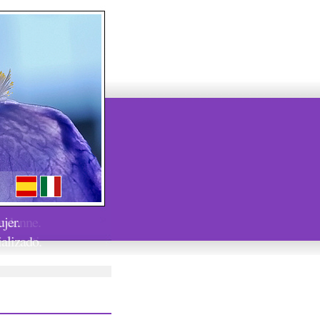
jer.
ializado.