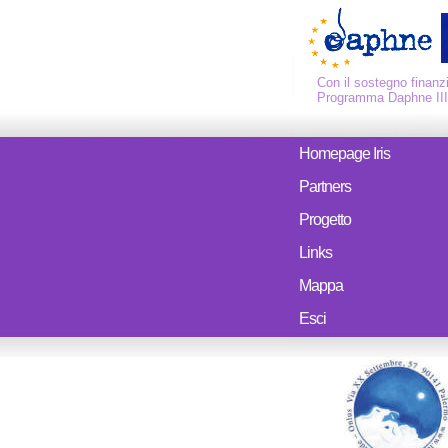
Con il sostegno finanzi
Programma Daphne III
Homepage Iris
Partners
Progetto
Links
Mappa
Esci