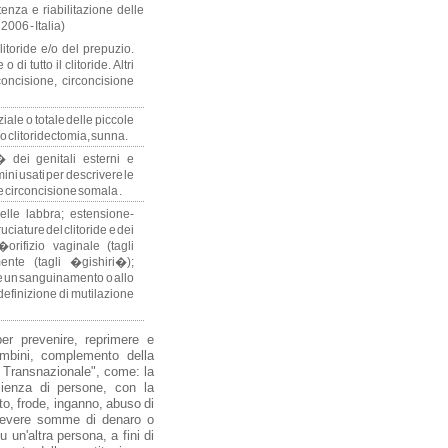
enza e riabilitazione delle
2006 - Italia)
litoride e/o del prepuzio.
i tutto il clitoride. Altri
concisione, circoncisione
iale o totale delle piccole
ono clitoridectomia, sunna.
t� dei genitali esterni e
ini usati per descrivere le
 e circoncisione somala .
delle labbra; estensione-
ciature del clitoride e dei
�orifizio vaginale (tagli
nte (tagli �gishiri�);
re un sanguinamento o allo
 definizione di mutilazione
 per prevenire, reprimere e
ambini, complemento della
 Transnazionale", come: la
glienza di persone, con la
nto, frode, inganno, abuso di
ricevere somme di denaro o
un'altra persona, a fini di