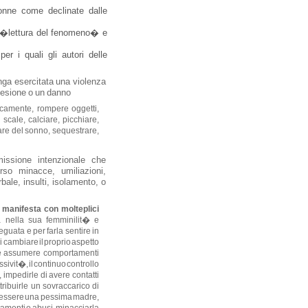
donne come declinate dalle
i �lettura del fenomeno� e
er i quali gli autori delle
enga esercitata una violenza
a lesione o un danno
sicamente, rompere oggetti,
e scale, calciare, picchiare,
vare del sonno, sequestrare,
issione intenzionale che
so minacce, umiliazioni,
bale, insulti, isolamento, o
 manifesta con molteplici
a nella sua femminilit� e
eguata e per farla sentire in
i cambiare il proprio aspetto
arle assumere comportamenti
sivit�, il continuo controllo
, impedirle di avere contatti
ribuirle un sovraccarico di
i essere una pessima madre,