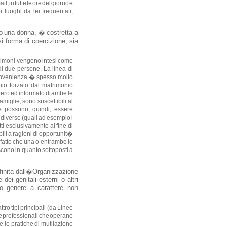
, in tutte le ore del giorno e
 luoghi da lei frequentati,
ito una donna, � costretta a
i forma di coercizione, sia
matrimoni vengono intesi come
di due persone. La linea di
convenienza � spesso molto
nio forzato dal matrimonio
bero ed informato di ambe le
amiglie, sono suscettibili al
le possono, quindi, essere
o diverse (quali ad esempio i
tti esclusivamente al fine di
ili a ragioni di opportunit�
atto che una o entrambe le
cono in quanto sottoposti a
efinita dall�Organizzazione
ei genitali esterni o altri
tro genere a carattere non
ro tipi principali (da Linee
re professionali che operano
 le pratiche di mutilazione