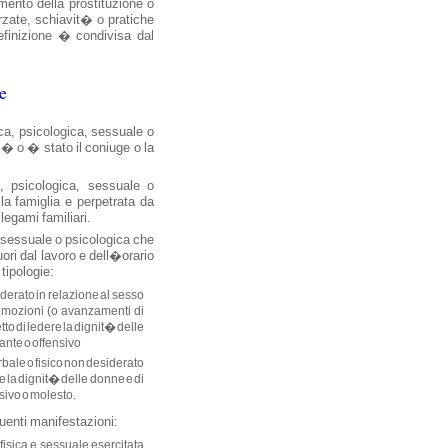
ento della prostituzione o
orzate, schiavit� o pratiche
definizione � condivisa dal
e
ica, psicologica, sessuale o
 o � stato il coniuge o la
a, psicologica, sessuale o
a famiglia e perpetrata da
legami familiari.
, sessuale o psicologica che
uori dal lavoro e dell�orario
tipologie:
iderato in relazione al sesso
romozioni (o avanzamenti di
tto di ledere la dignit� delle
iante o offensivo
rbale o fisico non desiderato
e la dignit� delle donne e di
nsivo o molesto.
enti manifestazioni:
fisica e sessuale esercitata