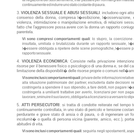
la negazione dei suoi sentimenti, il far passare per normali gravi maltra
continuamente ed indurre uno stato costante di paura.
VIOLENZA SESSUALE E ABUSI SESSUALI
: includono ogni att
consenso della donna, compresa l�esibizione, l�osservazione, 
.
violenza, intimidazione o manipolazione emotiva, di relazioni sess
fatto che l'aggressore possa avere con la donna un rapporto coniugal
parentela.
Vi sono compresi comportamenti quali
: lo stupro, la coercizion
insultata, umiliata o brutalizzata durante un rapporto sessuale, l�
LE
�
l�essere obbligata a ripetere delle scene pornografiche, l�essere p
rapporto sessuale.
VIOLENZA ECONOMICA
: Consiste nella privazione intenziona
risorse per il benessere fisico o psicologico di una donna e, se del caso,
limitazione della disponibilit� delle risorse proprie o comuni nell�amb
Vi sono inclusi comportamenti quali
: privare delle informazioni relative
alla situazione patrimoniale del partner, escluderla dalle decisioni rel
costringerla a spendere il suo stipendio, a fare debiti, non pagare 
costringerla a umilianti trattative per averlo, licenziarsi per non paga
lavorare, sminuire il suo lavoro, obbligarla a licenziarsi o a versare lo st
ATTI PERSECUTORI
: si tratta di condotte reiterate nel tempo t
continuamente controllata, in uno stato di pericolo e tensione costa
perdurante e grave stato di ansia o di paura, o di ingenerare un fo
incolumit� o quella di persona vicina (parente, amico, ecc.), porta
abitudini di vita.
Vi sono inclusi comportamenti quali
: seguirla negli spostamenti, aspe