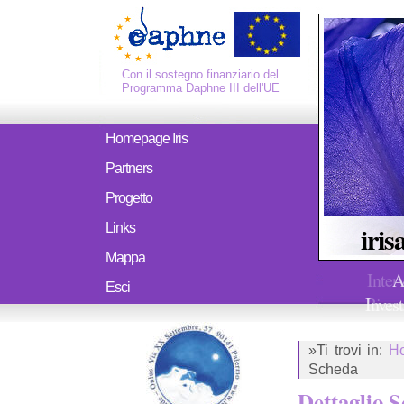
Con il sostegno finanziario del
Programma Daphne III dell'UE
Homepage Iris
Partners
Progetto
iris
Links
Mappa
Inter
A
Esci
Ricerc
Invest
»Ti trovi in:
H
Scheda
Dettaglio 