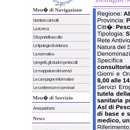
Men� di Navigazione
Regione:
A
Provincia:
P
I territori coinvolti
Citt�:
Pesc
La ricerca
Tipologia:
S
Gli sportelli ascolto
Rete Antivi
Le tipologie di violenza
Natura del 
Denominaz
La normativa
Specifica
I progetti, gli studi e i protocolli
consultori
Le mappature dei servizi
Giorni e Or
Le campagne informative
8,00 alle 1
Servizi Ero
Le conferenze e i seminari
tutela dell
Men� di Servizio
sanitaria p
Asl di Pesc
Area partners
di base e 
News
medico, un 
Riferimento
News 12/12/2011