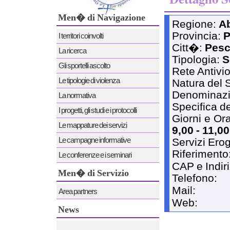
Men� di Navigazione
Regione:
A
Provincia:
P
I territori coinvolti
Citt�:
Pesc
La ricerca
Tipologia:
S
Gli sportelli ascolto
Rete Antivi
Le tipologie di violenza
Natura del 
Denominaz
La normativa
Specifica de
I progetti, gli studi e i protocolli
Giorni e Ora
Le mappature dei servizi
9,00 - 11,00
Le campagne informative
Servizi Erog
Riferimento
Le conferenze e i seminari
CAP e Indir
Men� di Servizio
Telefono:
Mail:
Area partners
Web:
News
News 12/12/2011