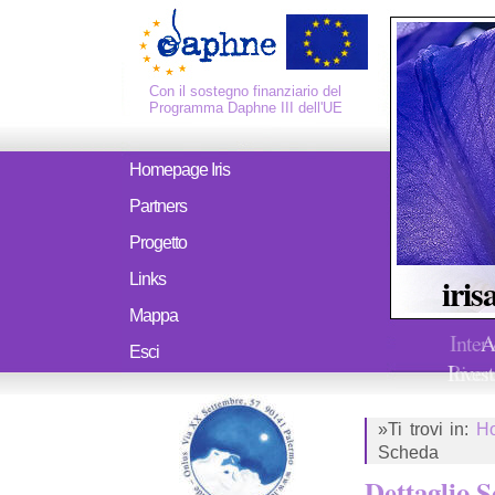
Con il sostegno finanziario del
Programma Daphne III dell'UE
Homepage Iris
Partners
Progetto
iris
Links
Mappa
Inter
A
Esci
Ricerc
Invest
»Ti trovi in:
H
Scheda
Dettaglio 