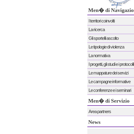
Men� di Navigazio
I territori coinvolti
La ricerca
Gli sportelli ascolto
Le tipologie di violenza
La normativa
I progetti, gli studi e i protocolli
Le mappature dei servizi
Le campagne informative
Le conferenze e i seminari
Men� di Servizio
Area partners
News