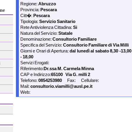
Regione:
Abruzzo
ne
Provincia:
Pescara
Citt�:
Pescara
Tipologia:
Servizio Sanitario
Rete Antiviolenza Cittadina:
Si
Natura del Servizio:
Statale
Denominazione:
Consultorio Familiare
Specifica del Servizio:
Consultorio Familiare di Via Milli
Giorni e Orari di Apertura:
dal lunedì al sabato 8,30 -13,00 
- 18,00
Servizi Erogati:
Riferimento:
Dr.ssa M. Carmela Minna
CAP e Indirizzo:
65100
Via G. milli 2
Telefono:
0854253980
Fax:
Cellulare:
Mail:
consultorio.viamilli@ausl.pe.it
Web: