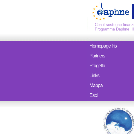
Con il sostegno finanzi
Programma Daphne III
Homepage Iris
Partners
Progetto
Links
Mappa
Esci