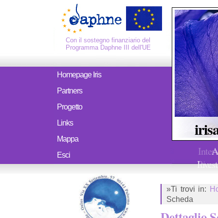
Con il sostegno finanziario del
Programma Daphne III dell'UE
Homepage Iris
Partners
Progetto
iris
Links
Mappa
Inter
A
Esci
Ricerc
Invest
»Ti trovi in:
H
Scheda
Dettaglio 