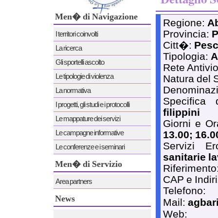
Men� di Navigazione
Regione:
A
Provincia:
P
I territori coinvolti
Citt�:
Pesc
La ricerca
Tipologia:
A
Gli sportelli ascolto
Rete Antivi
Le tipologie di violenza
Natura del 
Denominaz
La normativa
Specifica
I progetti, gli studi e i protocolli
filippini
Le mappature dei servizi
Giorni e Or
Le campagne informative
13.00; 16.0
Servizi E
Le conferenze e i seminari
sanitarie la
Men� di Servizio
Riferimento
CAP e Indir
Area partners
Telefono:
News
Mail:
agbari
Web:
News 12/12/2011