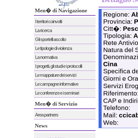
Men� di Navigazione
Regione:
A
Provincia:
P
I territori coinvolti
Citt�:
Pesc
La ricerca
Tipologia:
A
Gli sportelli ascolto
Rete Antivi
Le tipologie di violenza
Natura del 
Denominaz
La normativa
Cina
I progetti, gli studi e i protocolli
Specifica de
Le mappature dei servizi
Giorni e Ora
Le campagne informative
Servizi Erog
Riferimento
Le conferenze e i seminari
CAP e Indir
Men� di Servizio
Telefono:
Mail:
ccica
Area partners
Web:
News
News 12/12/2011