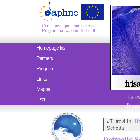
Con il sostegno finanziario del
Programma Daphne III dell'UE
Homepage Iris
Partners
Progetto
iris
Links
Mappa
Inter
A
Esci
Ricerc
Invest
»Ti trovi in:
H
Scheda
Dettaglio 