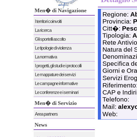
Men� di Navigazione
Regione:
A
Provincia:
P
I territori coinvolti
Citt�:
Pesc
La ricerca
Tipologia:
A
Gli sportelli ascolto
Rete Antivi
Le tipologie di violenza
Natura del 
Denominaz
La normativa
Specifica de
I progetti, gli studi e i protocolli
Giorni e Ora
Le mappature dei servizi
Servizi Erog
Le campagne informative
Riferimento
CAP e Indir
Le conferenze e i seminari
Telefono:
Men� di Servizio
Mail:
alexy
Web:
Area partners
News
News 12/12/2011