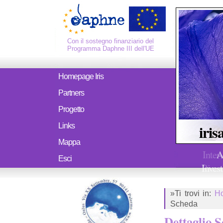
Con il sostegno finanziario del
Programma Daphne III dell'UE
Homepage Iris
Partners
Progetto
iris
Links
Mappa
Inter
A
Esci
Ricerc
Invest
»Ti trovi in:
H
Scheda
Dettaglio 