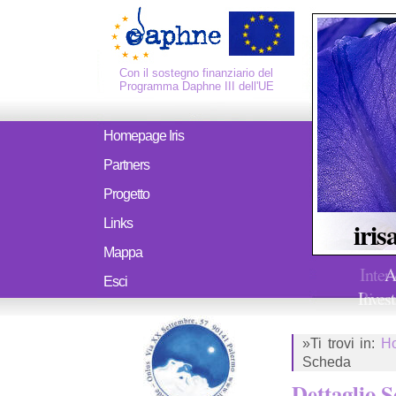
Con il sostegno finanziario del
Programma Daphne III dell'UE
Homepage Iris
Partners
Progetto
iris
Links
Mappa
Inter
A
Esci
Ricerc
Invest
»Ti trovi in:
H
Scheda
Dettaglio 