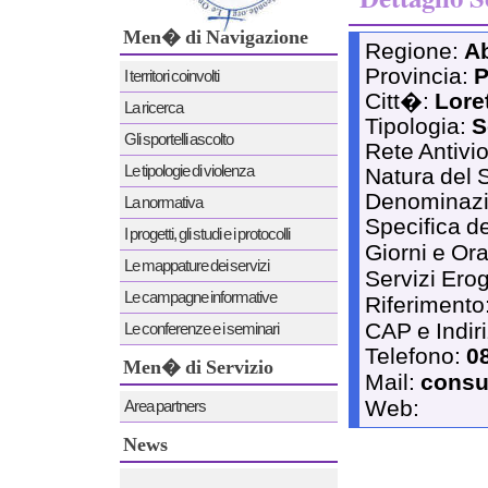
Men� di Navigazione
Regione:
A
Provincia:
P
I territori coinvolti
Citt�:
Lore
La ricerca
Tipologia:
S
Gli sportelli ascolto
Rete Antivi
Le tipologie di violenza
Natura del 
Denominaz
La normativa
Specifica de
I progetti, gli studi e i protocolli
Giorni e Ora
Le mappature dei servizi
Servizi Erog
Le campagne informative
Riferimento
CAP e Indir
Le conferenze e i seminari
Telefono:
0
Men� di Servizio
Mail:
consul
Web:
Area partners
News
News 12/12/2011