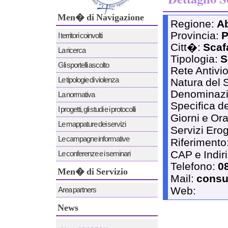
Men� di Navigazione
Regione:
A
Provincia:
P
I territori coinvolti
Citt�:
Scaf
La ricerca
Tipologia:
S
Gli sportelli ascolto
Rete Antivi
Le tipologie di violenza
Natura del 
Denominaz
La normativa
Specifica de
I progetti, gli studi e i protocolli
Giorni e Ora
Le mappature dei servizi
Servizi Erog
Le campagne informative
Riferimento
CAP e Indir
Le conferenze e i seminari
Telefono:
0
Men� di Servizio
Mail:
consu
Web:
Area partners
News
News 12/12/2011