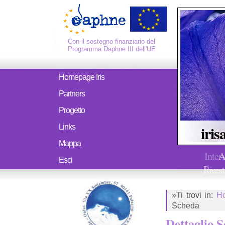
Con il sostegno finanziario del
Programma Daphne III dell'UE
Homepage Iris
Partners
Progetto
iris
Links
Mappa
Inter
A
Esci
Ricerc
Invest
»Ti trovi in:
H
Scheda
Dettaglio 