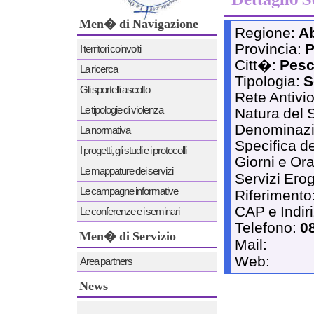
Men� di Navigazione
Regione:
A
Provincia:
P
I territori coinvolti
Citt�:
Pesc
La ricerca
Tipologia:
S
Gli sportelli ascolto
Rete Antivi
Le tipologie di violenza
Natura del 
Denominaz
La normativa
Specifica de
I progetti, gli studi e i protocolli
Giorni e Ora
Le mappature dei servizi
Servizi Erog
Le campagne informative
Riferimento
CAP e Indir
Le conferenze e i seminari
Telefono:
0
Men� di Servizio
Mail:
Web:
Area partners
News
News 12/12/2011