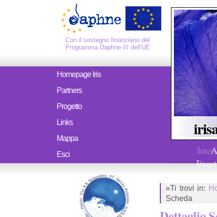
Con il sostegno finanziario del
Programma Daphne III dell'UE
Homepage Iris
Partners
Progetto
iris
Links
Mappa
Inter
A
Esci
Ricerc
Invest
»Ti trovi in:
H
Scheda
Dettaglio 